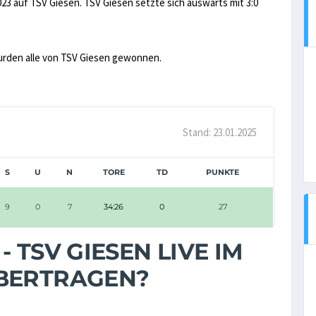
23 auf TSV Giesen. TSV Giesen setzte sich auswärts mit 3:0
urden alle von TSV Giesen gewonnen.
Stand: 23.01.2025
S
U
N
TORE
TD
PUNKTE
9
0
7
34:26
0
27
 TSV GIESEN LIVE IM
ÜBERTRAGEN?