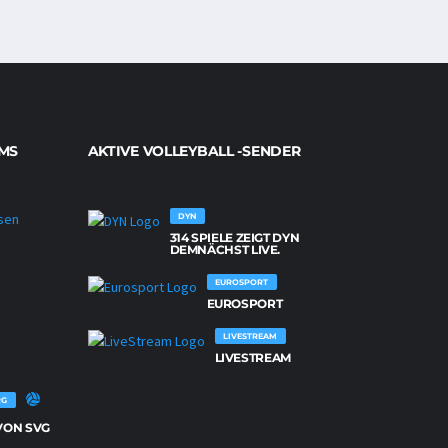
MS
AKTIVE VOLLEYBALL -SENDER
DYN
314 SPIELE ZEIGT DYN
NETZHOPPERS KÖNIGS WUSTERHAUSEN
DEMNÄCHST LIVE.
26
SPIELE
VON
EUROSPORT
NETZHOPPERS
EUROSPORT
KÖNIGS
WUSTERHAUSEN
WERDEN
LIVESTREAM
DEMNÄCHST
LIVE
LIVESTREAM
GEZEIGT.
RG
 VON SVG
G