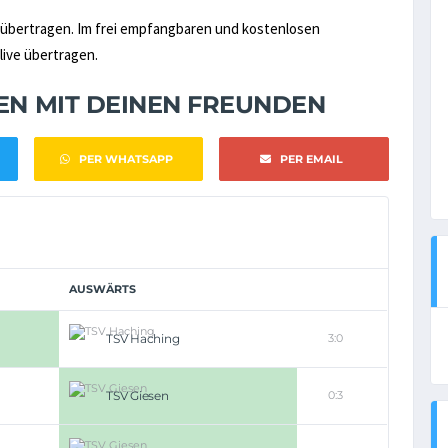
übertragen. Im frei empfangbaren und kostenlosen
live übertragen.
NEN MIT DEINEN FREUNDEN
PER WHATSAPP
PER EMAIL
AUSWÄRTS
TSV Haching
3:0
TSV Giesen
0:3