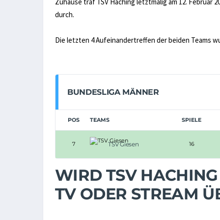
Zuhause traf TSV Haching letztmalig am 12. Februar 20
durch.
Die letzten 4 Aufeinandertreffen der beiden Teams w
BUNDESLIGA MÄNNER
POS
TEAMS
SPIELE
7
TSV Giesen
16
WIRD TSV HACHING -
TV ODER STREAM 