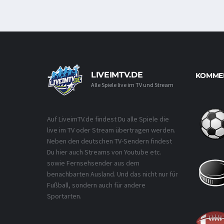
LIVEIMTV.DE
KOMMEN
Alle Spiele live im TV und Stream
Auf LiveimTV.de findest Du alle Spiele die
live im TV oder Stream übertragen werden.
Neben den deutschen TV-Sendern findest
Du hier auch Streams von Youtube etc.
sowie Fernsehsender aus dem
benachbarten Ausland. Und das nicht nur für
Fußball, sondern auch für andere
Sportarten.