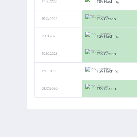
17.12.2022
TSV Haching
15.10.2022
TSV Giesen
28.11.2021
TSV Haching
10.10.2021
TSV Giesen
17.01.2021
TSV Haching
31.10.2020
TSV Giesen