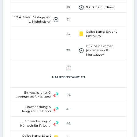
10.
0:2 B. Zainutdinov
1:2 Á. Szalai (Vorlage von
21.
L. Kleinheisler)
Gelbe Karte: Evgeny
23.
Postnikov
1:3 Y. Seidakhmet
39.
(Vorlage von R.
Murtazayev)
HALBZEITSTAND: 1:3
Einwechslung: G.
46.
Lovrencsics für B. Bese
Einwechslung: S.
46.
Hangya für E. Botka
Einwechslung: K.
46.
Németh für R. Ugrai
Gelbe Karte: László