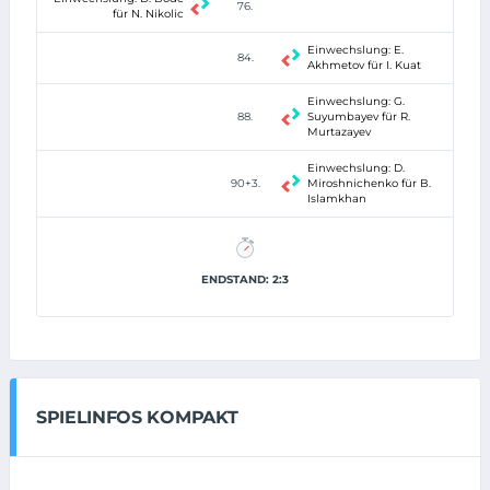
76.
für N. Nikolic
Einwechslung: E.
84.
Akhmetov für I. Kuat
Einwechslung: G.
88.
Suyumbayev für R.
Murtazayev
Einwechslung: D.
90+3.
Miroshnichenko für B.
Islamkhan
ENDSTAND: 2:3
SPIELINFOS KOMPAKT