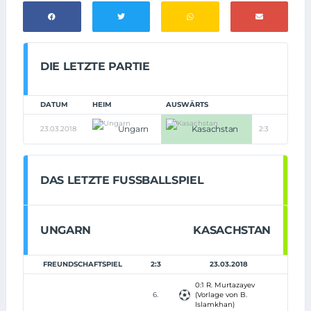
DIE LETZTE PARTIE
DATUM
HEIM
AUSWÄRTS
Ungarn
Kasachstan
23.03.2018
2:3
DAS LETZTE FUSSBALLSPIEL
UNGARN
KASACHSTAN
FREUNDSCHAFTSPIEL
2:3
23.03.2018
0:1 R. Murtazayev
6.
(Vorlage von B.
Islamkhan)