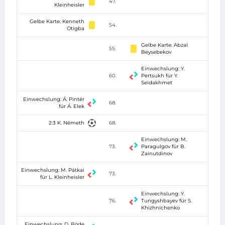
47.
Kleinheisler
Gelbe Karte: Kenneth
54.
Otigba
Gelbe Karte: Abzal
55.
Beysebekov
Einwechslung: Y.
60.
Pertsukh für Y.
Seidakhmet
Einwechslung: Á. Pintér
68.
für Á. Elek
2:3 K. Németh
68.
Einwechslung: M.
73.
Paragulgov für B.
Zainutdinov
Einwechslung: M. Pátkai
73.
für L. Kleinheisler
Einwechslung: Y.
76.
Tungyshbayev für S.
Khizhnichenko
Einwechslung: D. Böde