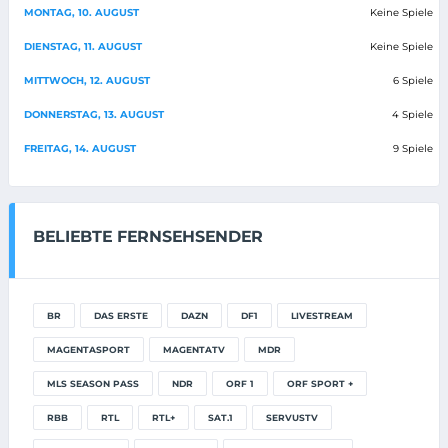
MONTAG, 10. AUGUST
Keine Spiele
DIENSTAG, 11. AUGUST
Keine Spiele
MITTWOCH, 12. AUGUST
6 Spiele
DONNERSTAG, 13. AUGUST
4 Spiele
FREITAG, 14. AUGUST
9 Spiele
BELIEBTE FERNSEHSENDER
BR
DAS ERSTE
DAZN
DF1
LIVESTREAM
MAGENTASPORT
MAGENTATV
MDR
MLS SEASON PASS
NDR
ORF 1
ORF SPORT +
RBB
RTL
RTL+
SAT.1
SERVUSTV