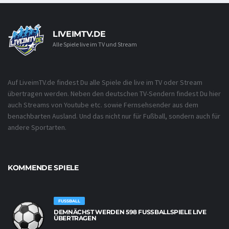
LIVEIMTV.DE
Alle Spiele live im TV und Stream
Auf LiveimTV.de findest Du alle Spiele die live im TV oder Stream
übertragen werden. Neben den deutschen TV-Sendern findest Du hier
auch Streams von Youtube etc. sowie Fernsehsender aus dem
benachbarten Ausland. Und das nicht nur für Fußball, sondern auch für
andere Sportarten.
KOMMENDE SPIELE
FUSSBALL
DEMNÄCHST WERDEN 598 FUSSBALLSPIELE LIVE Ü
BERTRAGEN