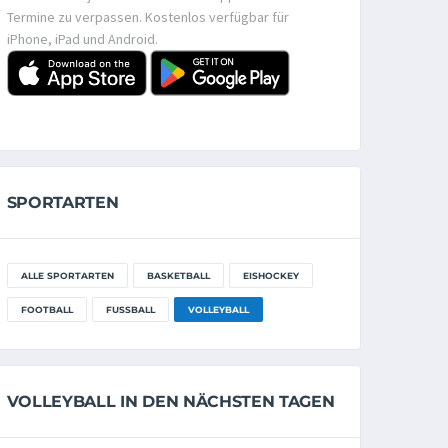
Termine zu verpassen. Kostenlos verfügbar für
iPhone, iPad und Android.
SPORTARTEN
ALLE SPORTARTEN
BASKETBALL
EISHOCKEY
FOOTBALL
FUSSBALL
VOLLEYBALL
VOLLEYBALL IN DEN NÄCHSTEN TAGEN