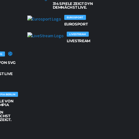
314 SPIELE ZEIGT DYN
NETZHOPPERS KÖNIGS WUSTERHAUSEN
DEMNÄCHST LIVE.
26
SPIELE
VON
EUROSPORT
NETZHOPPERS
EUROSPORT
KÖNIGS
WUSTERHAUSEN
WERDEN
LIVESTREAM
DEMNÄCHST
LIVE
LIVESTREAM
GEZEIGT.
RG
 VON SVG
G
T LIVE
PIA BERLIN
ELE VON
MPIA
EN
CHST
ZEIGT.