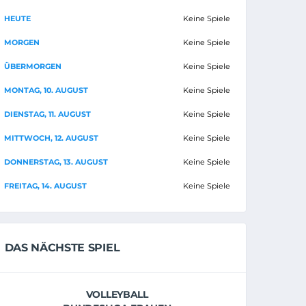
HEUTE
Keine Spiele
MORGEN
Keine Spiele
ÜBERMORGEN
Keine Spiele
MONTAG, 10. AUGUST
Keine Spiele
DIENSTAG, 11. AUGUST
Keine Spiele
MITTWOCH, 12. AUGUST
Keine Spiele
DONNERSTAG, 13. AUGUST
Keine Spiele
FREITAG, 14. AUGUST
Keine Spiele
DAS NÄCHSTE SPIEL
VOLLEYBALL