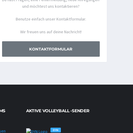
und möchtest uns kontaktieren?
Benutze einfach unser Kontaktformular.
Wir freuen uns auf deine Nachricht!
KONTAKTFORMULAR
MS
AKTIVE VOLLEYBALL -SENDER
DYN