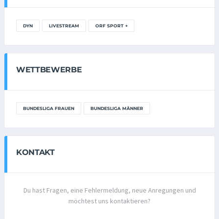
DYN
LIVESTREAM
ORF SPORT +
WETTBEWERBE
BUNDESLIGA FRAUEN
BUNDESLIGA MÄNNER
KONTAKT
Du hast Fragen, eine Fehlermeldung, neue Anregungen und
möchtest uns kontaktieren?