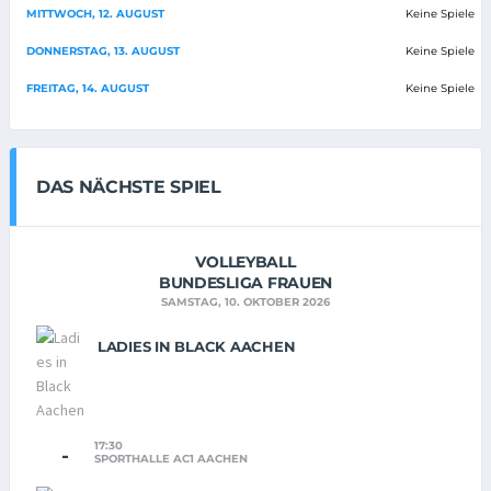
MITTWOCH, 12. AUGUST
Keine Spiele
DONNERSTAG, 13. AUGUST
Keine Spiele
FREITAG, 14. AUGUST
Keine Spiele
DAS NÄCHSTE SPIEL
VOLLEYBALL
BUNDESLIGA FRAUEN
SAMSTAG, 10. OKTOBER 2026
LADIES IN BLACK AACHEN
17:30
-
SPORTHALLE AC1 AACHEN