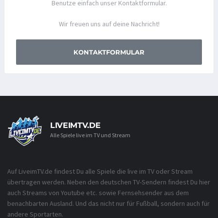
Benutze einfach unser Kontaktformular.
Wir freuen uns auf deine Nachricht!
KONTAKTFORMULAR
LIVEIMTV.DE
Alle Spiele live im TV und Stream
Auf LiveimTV.de findest Du alle Spiele die live im TV oder Stream
übertragen werden. Neben den deutschen TV-Sendern findest Du hier
auch Streams von Youtube etc. sowie Fernsehsender aus dem
benachbarten Ausland. Und das nicht nur für Fußball, sondern auch für
andere Sportarten.