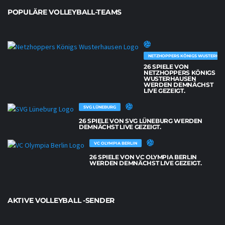
POPULÄRE VOLLEYBALL-TEAMS
NETZHOPPERS KÖNIGS WUSTERHAU
26 SPIELE VON
NETZHOPPERS KÖNIGS
WUSTERHAUSEN
WERDEN DEMNÄCHST
LIVE GEZEIGT.
SVG LÜNEBURG
26 SPIELE VON SVG LÜNEBURG WERDEN
DEMNÄCHST LIVE GEZEIGT.
VC OLYMPIA BERLIN
26 SPIELE VON VC OLYMPIA BERLIN
WERDEN DEMNÄCHST LIVE GEZEIGT.
AKTIVE VOLLEYBALL -SENDER