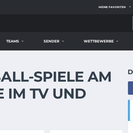
MEINE FAVORITEN
TEAMS
SENDER
WETTBEWERBE
ALL-SPIELE AM
D
VE IM TV UND