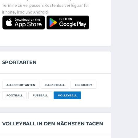
Termine zu verpassen. Kostenlos verfügbar für
iPhone, iPad und Android.
SPORTARTEN
ALLE SPORTARTEN
BASKETBALL
EISHOCKEY
FOOTBALL
FUSSBALL
VOLLEYBALL
VOLLEYBALL IN DEN NÄCHSTEN TAGEN