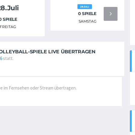
28.Juli
29.JULI
0 SPIELE
0 SPIELE
SAMSTAG
FREITAG
VOLLEYBALL-SPIELE LIVE ÜBERTRAGEN
26
statt.
live im Fernsehen oder Stream übertragen.