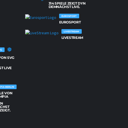
314 SPIELE ZEIGT DYN
NETZHOPPERS KÖNIGS WUSTERHAUSEN
DEMNÄCHST LIVE.
26
SPIELE
VON
EUROSPORT
NETZHOPPERS
EUROSPORT
KÖNIGS
WUSTERHAUSEN
WERDEN
LIVESTREAM
DEMNÄCHST
LIVE
LIVESTREAM
GEZEIGT.
RG
 VON SVG
G
T LIVE
PIA BERLIN
ELE VON
MPIA
EN
CHST
ZEIGT.