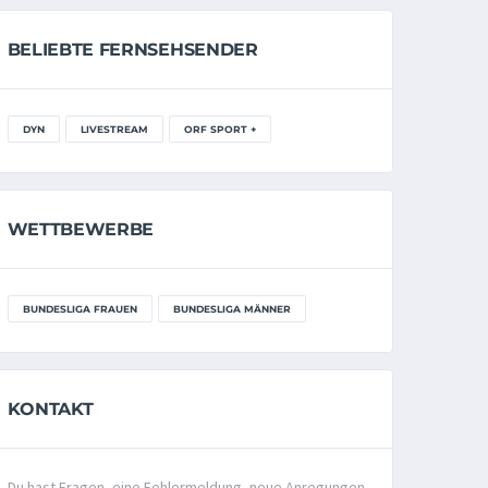
BELIEBTE FERNSEHSENDER
DYN
LIVESTREAM
ORF SPORT +
WETTBEWERBE
BUNDESLIGA FRAUEN
BUNDESLIGA MÄNNER
KONTAKT
Du hast Fragen, eine Fehlermeldung, neue Anregungen