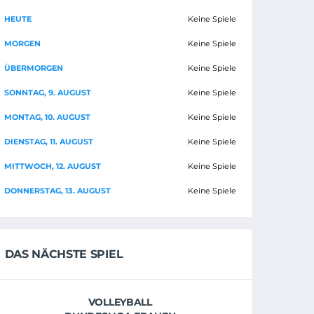
HEUTE
Keine Spiele
MORGEN
Keine Spiele
ÜBERMORGEN
Keine Spiele
SONNTAG, 9. AUGUST
Keine Spiele
MONTAG, 10. AUGUST
Keine Spiele
DIENSTAG, 11. AUGUST
Keine Spiele
MITTWOCH, 12. AUGUST
Keine Spiele
DONNERSTAG, 13. AUGUST
Keine Spiele
DAS NÄCHSTE SPIEL
VOLLEYBALL