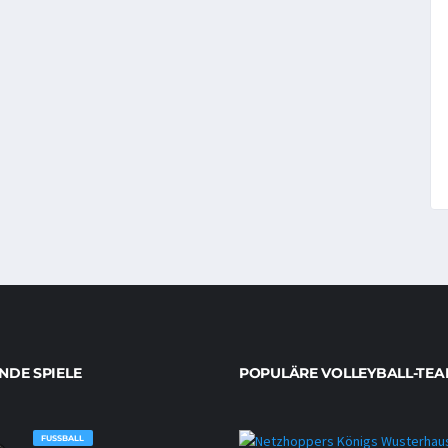
DE SPIELE
POPULÄRE VOLLEYBALL-TEA
FUSSBALL