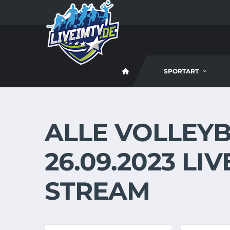
SPORTART
ALLE VOLLEYB
26.09.2023 LI
STREAM