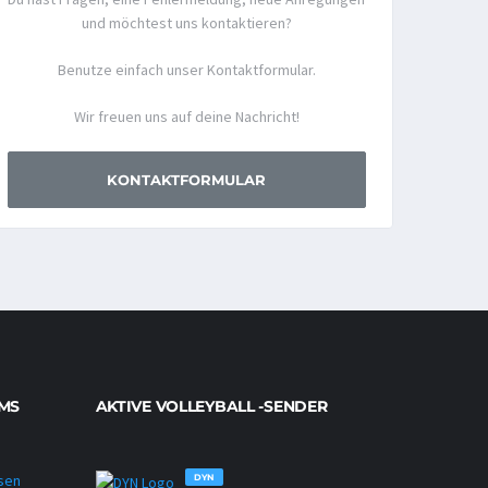
und möchtest uns kontaktieren?
Benutze einfach unser Kontaktformular.
Wir freuen uns auf deine Nachricht!
KONTAKTFORMULAR
MS
AKTIVE VOLLEYBALL -SENDER
DYN