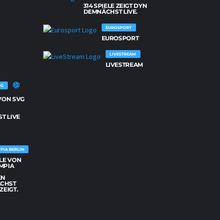
314 SPIELE ZEIGT DYN
NETZHOPPERS KÖNIGS WUSTERHAUSEN
DEMNÄCHST LIVE.
26
SPIELE
VON
EUROSPORT
NETZHOPPERS
EUROSPORT
KÖNIGS
WUSTERHAUSEN
WERDEN
LIVESTREAM
DEMNÄCHST
LIVE
LIVESTREAM
GEZEIGT.
RG
 VON SVG
G
T LIVE
PIA BERLIN
ELE VON
MPIA
EN
CHST
ZEIGT.