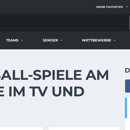
MEINE FAVORITEN
TEAMS
SENDER
WETTBEWERBE
ALL-SPIELE AM
D
VE IM TV UND