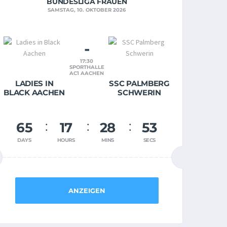
BUNDESLIGA FRAUEN
SAMSTAG, 10. OKTOBER 2026
-
17:30
SPORTHALLE
AC1 AACHEN
LADIES IN
SSC PALMBERG
BLACK AACHEN
SCHWERIN
65
17
28
53
DAYS
HOURS
MINS
SECS
ANZEIGEN