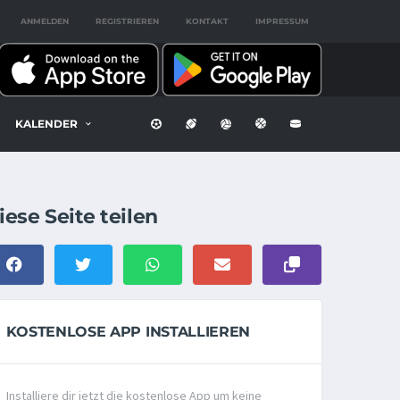
ANMELDEN
REGISTRIEREN
KONTAKT
IMPRESSUM
KALENDER
iese Seite teilen
KOSTENLOSE APP INSTALLIEREN
Installiere dir jetzt die kostenlose App um keine