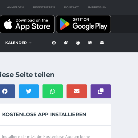
ANMELDEN
REGISTRIEREN
KONTAKT
IMPRESSUM
KALENDER
iese Seite teilen
KOSTENLOSE APP INSTALLIEREN
Installiere dir jetzt die kostenlose App um keine