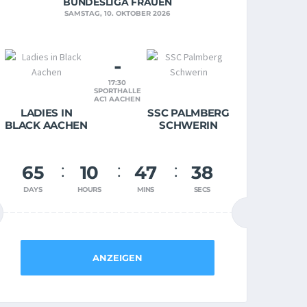
BUNDESLIGA FRAUEN
SAMSTAG, 10. OKTOBER 2026
-
17:30
SPORTHALLE
AC1 AACHEN
LADIES IN
SSC PALMBERG
BLACK AACHEN
SCHWERIN
65
10
47
37
DAYS
HOURS
MINS
SECS
ANZEIGEN