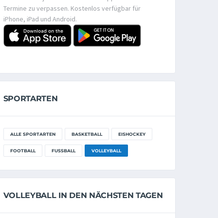
Termine zu verpassen. Kostenlos verfügbar für
iPhone, iPad und Android.
SPORTARTEN
ALLE SPORTARTEN
BASKETBALL
EISHOCKEY
FOOTBALL
FUSSBALL
VOLLEYBALL
VOLLEYBALL IN DEN NÄCHSTEN TAGEN