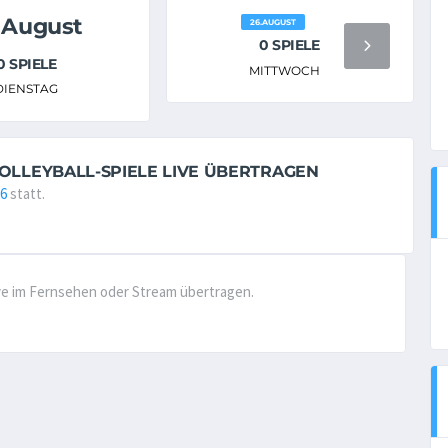
.August
26.AUGUST
0 SPIELE
0 SPIELE
MITTWOCH
DIENSTAG
VOLLEYBALL-SPIELE LIVE ÜBERTRAGEN
26
statt.
live im Fernsehen oder Stream übertragen.