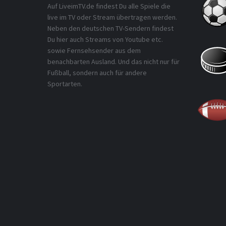
Auf LiveimTV.de findest Du alle Spiele die
live im TV oder Stream übertragen werden.
Neben den deutschen TV-Sendern findest
Du hier auch Streams von Youtube etc.
sowie Fernsehsender aus dem
benachbarten Ausland. Und das nicht nur für
Fußball, sondern auch für andere
Sportarten.