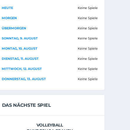
HEUTE
Keine Spiele
MORGEN
Keine Spiele
ÜBERMORGEN
Keine Spiele
SONNTAG, 9. AUGUST
Keine Spiele
MONTAG, 10. AUGUST
Keine Spiele
DIENSTAG, 11. AUGUST
Keine Spiele
MITTWOCH, 12. AUGUST
Keine Spiele
DONNERSTAG, 13. AUGUST
Keine Spiele
DAS NÄCHSTE SPIEL
VOLLEYBALL