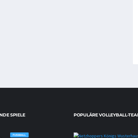
DE SPIELE
POPULÄRE VOLLEYBALL-TEA
FUSSBALL