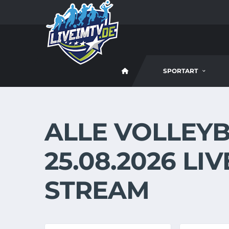
SPORTART
ALLE VOLLEYB
25.08.2026 LI
STREAM