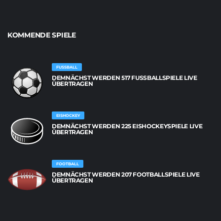
KOMMENDE SPIELE
FUSSBALL
DEMNÄCHST WERDEN 517 FUSSBALLSPIELE LIVE Ü
BERTRAGEN
EISHOCKEY
DEMNÄCHST WERDEN 225 EISHOCKEYSPIELE LIVE
ÜBERTRAGEN
FOOTBALL
DEMNÄCHST WERDEN 207 FOOTBALLSPIELE LIVE
ÜBERTRAGEN