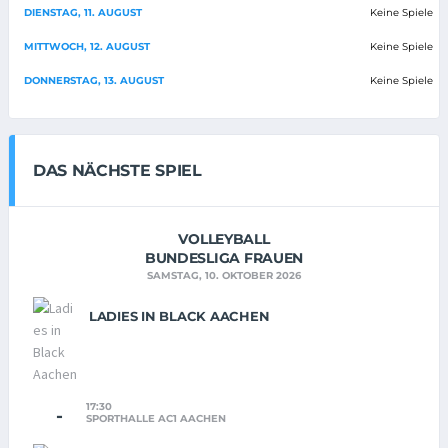
DIENSTAG, 11. AUGUST
Keine Spiele
MITTWOCH, 12. AUGUST
Keine Spiele
DONNERSTAG, 13. AUGUST
Keine Spiele
DAS NÄCHSTE SPIEL
VOLLEYBALL
BUNDESLIGA FRAUEN
SAMSTAG, 10. OKTOBER 2026
LADIES IN BLACK AACHEN
17:30
-
SPORTHALLE AC1 AACHEN