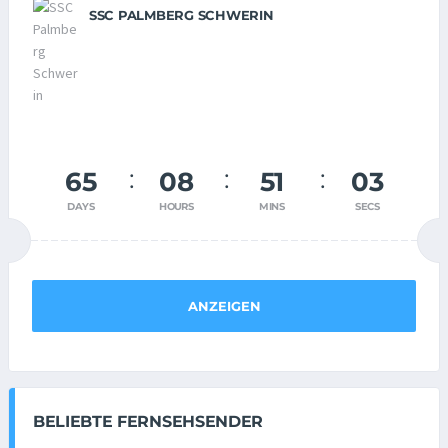
SSC PALMBERG SCHWERIN
65
08
51
02
DAYS
HOURS
MINS
SECS
ANZEIGEN
BELIEBTE FERNSEHSENDER