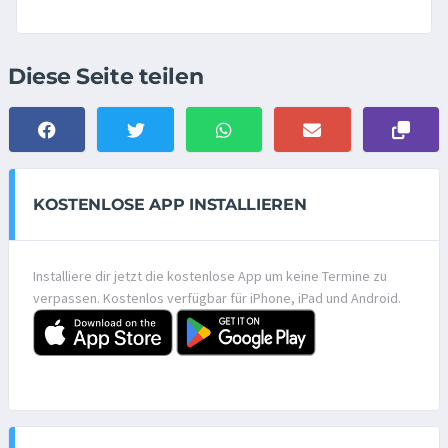
Diese Seite teilen
KOSTENLOSE APP INSTALLIEREN
Installiere dir jetzt die kostenlose App um keine Termine zu
verpassen. Kostenlos verfügbar für iPhone, iPad und Android.