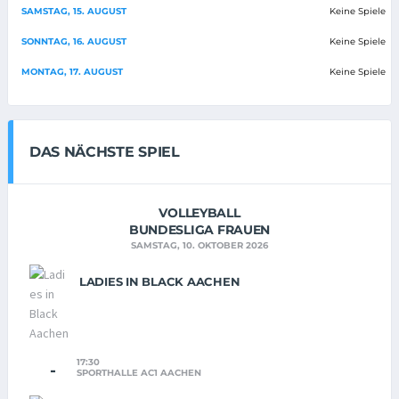
SAMSTAG, 15. AUGUST
Keine Spiele
SONNTAG, 16. AUGUST
Keine Spiele
MONTAG, 17. AUGUST
Keine Spiele
DAS NÄCHSTE SPIEL
VOLLEYBALL
BUNDESLIGA FRAUEN
SAMSTAG, 10. OKTOBER 2026
LADIES IN BLACK AACHEN
17:30
-
SPORTHALLE AC1 AACHEN