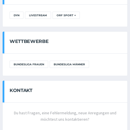
DYN
LIVESTREAM
ORF SPORT +
WETTBEWERBE
BUNDESLIGA FRAUEN
BUNDESLIGA MÄNNER
KONTAKT
Du hast Fragen, eine Fehlermeldung, neue Anregungen und
möchtest uns kontaktieren?