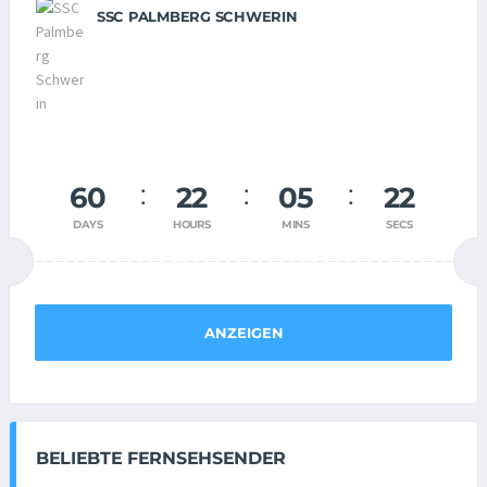
SSC PALMBERG SCHWERIN
60
22
05
21
DAYS
HOURS
MINS
SECS
ANZEIGEN
BELIEBTE FERNSEHSENDER