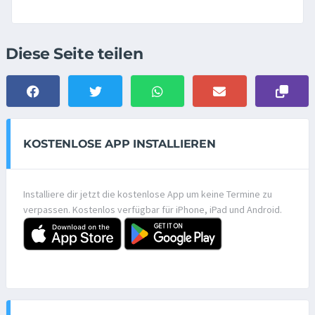
Diese Seite teilen
KOSTENLOSE APP INSTALLIEREN
Installiere dir jetzt die kostenlose App um keine Termine zu
verpassen. Kostenlos verfügbar für iPhone, iPad und Android.