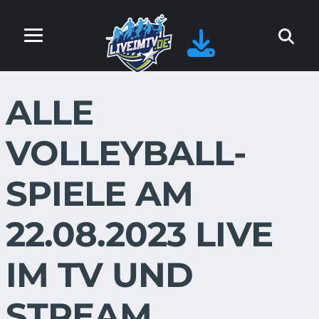
ALLE
VOLLEYBALL-
SPIELE AM
22.08.2023 LIVE
IM TV UND
STREAM