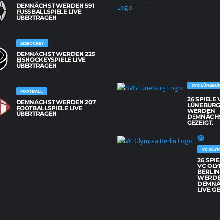
DEMNÄCHST WERDEN 591
FUSSBALLSPIELE LIVE Ü
BERTRAGEN
EISHOCKEY
DEMNÄCHST WERDEN 225
EISHOCKEYSPIELE LIVE
ÜBERTRAGEN
SVG LÜNEBU
FOOTBALL
26 SPIELE
DEMNÄCHST WERDEN 207
LÜNEBUR
FOOTBALLSPIELE LIVE
WERDEN
ÜBERTRAGEN
DEMNÄCHS
GEZEIGT.
VC OLYM
26 SPI
VC OLY
BERLIN
WERD
DEMNÄ
LIVE GE