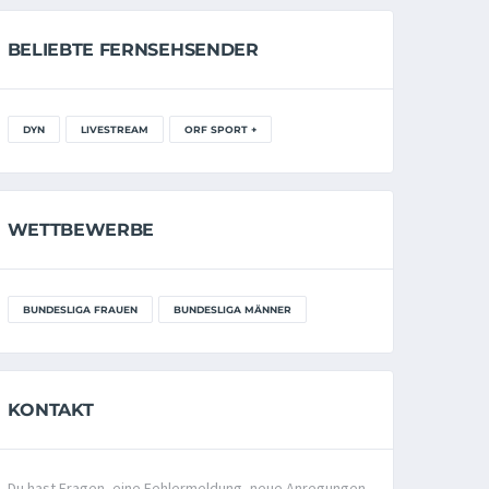
BELIEBTE FERNSEHSENDER
DYN
LIVESTREAM
ORF SPORT +
WETTBEWERBE
BUNDESLIGA FRAUEN
BUNDESLIGA MÄNNER
KONTAKT
Du hast Fragen, eine Fehlermeldung, neue Anregungen