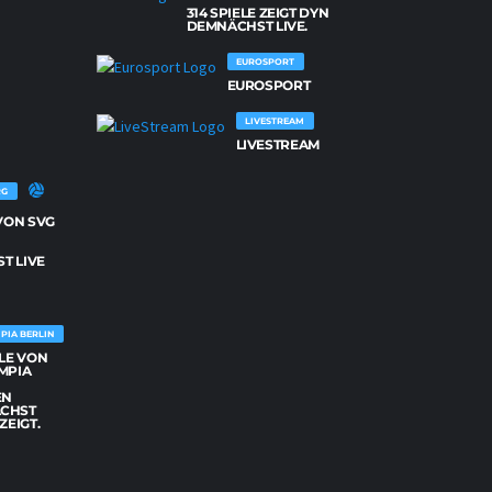
314 SPIELE ZEIGT DYN
NETZHOPPERS KÖNIGS WUSTERHAUSEN
DEMNÄCHST LIVE.
26
SPIELE
VON
EUROSPORT
NETZHOPPERS
EUROSPORT
KÖNIGS
WUSTERHAUSEN
WERDEN
LIVESTREAM
DEMNÄCHST
LIVE
LIVESTREAM
GEZEIGT.
RG
 VON SVG
G
T LIVE
PIA BERLIN
ELE VON
MPIA
EN
CHST
ZEIGT.