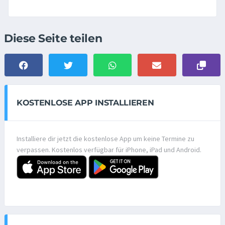
Diese Seite teilen
KOSTENLOSE APP INSTALLIEREN
Installiere dir jetzt die kostenlose App um keine Termine zu
verpassen. Kostenlos verfügbar für iPhone, iPad und Android.