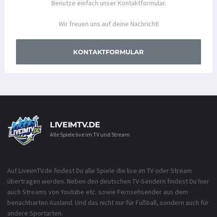
Benutze einfach unser Kontaktformular.
Wir freuen uns auf deine Nachricht!
KONTAKTFORMULAR
LIVEIMTV.DE
Alle Spiele live im TV und Stream
Auf LiveimTV.de findest Du alle Spiele die live im TV oder Stream
übertragen werden. Neben den deutschen TV-Sendern findest Du hier
auch Streams von Youtube etc. sowie Fernsehsender aus dem
benachbarten Ausland. Und das nicht nur für Fußball, sondern auch für
andere Sportarten.