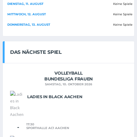
DIENSTAG, 11. AUGUST
Keine Spiele
MITTWOCH, 12. AUGUST
Keine Spiele
DONNERSTAG, 13. AUGUST
Keine Spiele
DAS NÄCHSTE SPIEL
VOLLEYBALL
BUNDESLIGA FRAUEN
SAMSTAG, 10. OKTOBER 2026
LADIES IN BLACK AACHEN
17:30
-
SPORTHALLE AC1 AACHEN