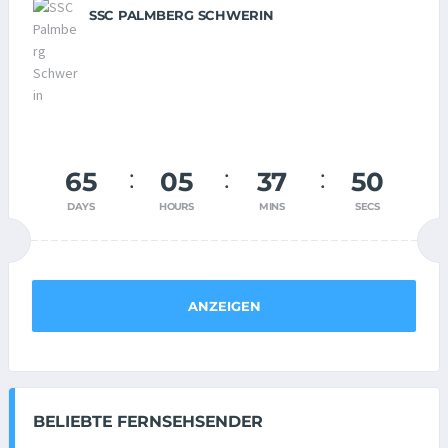
SSC PALMBERG SCHWERIN
65
05
37
50
DAYS
HOURS
MINS
SECS
ANZEIGEN
BELIEBTE FERNSEHSENDER