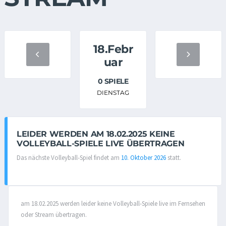
18.Febr
uar
0 SPIELE
DIENSTAG
LEIDER WERDEN AM 18.02.2025 KEINE
VOLLEYBALL-SPIELE LIVE ÜBERTRAGEN
Das nächste Volleyball-Spiel findet am
10. Oktober 2026
statt.
am 18.02.2025 werden leider keine Volleyball-Spiele live im Fernsehen
oder Stream übertragen.