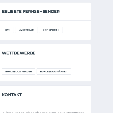
BELIEBTE FERNSEHSENDER
DYN
LIVESTREAM
ORF SPORT +
WETTBEWERBE
BUNDESLIGA FRAUEN
BUNDESLIGA MÄNNER
KONTAKT
Du hast Fragen, eine Fehlermeldung, neue Anregungen