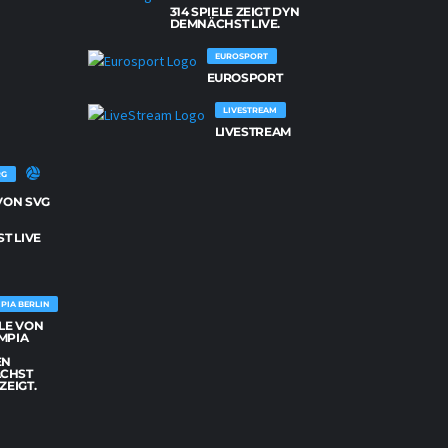
314 SPIELE ZEIGT DYN
NETZHOPPERS KÖNIGS WUSTERHAUSEN
DEMNÄCHST LIVE.
26
SPIELE
VON
EUROSPORT
NETZHOPPERS
EUROSPORT
KÖNIGS
WUSTERHAUSEN
WERDEN
LIVESTREAM
DEMNÄCHST
LIVE
LIVESTREAM
GEZEIGT.
RG
 VON SVG
G
T LIVE
PIA BERLIN
ELE VON
MPIA
EN
CHST
ZEIGT.