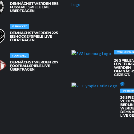
DEMNÄCHST WERDEN 598
FUSSBALLSPIELE LIVE Ü
BERTRAGEN
EISHOCKEY
DEMNÄCHST WERDEN 225
EISHOCKEYSPIELE LIVE
ÜBERTRAGEN
SVG LÜNEBU
FOOTBALL
26 SPIELE
DEMNÄCHST WERDEN 207
LÜNEBUR
FOOTBALLSPIELE LIVE
WERDEN
ÜBERTRAGEN
DEMNÄCHS
GEZEIGT.
VC OLYM
26 SPI
VC OLY
BERLIN
WERD
DEMNÄ
LIVE GE