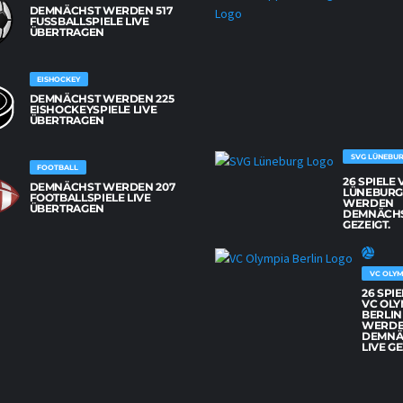
DEMNÄCHST WERDEN 517
FUSSBALLSPIELE LIVE Ü
BERTRAGEN
EISHOCKEY
DEMNÄCHST WERDEN 225
EISHOCKEYSPIELE LIVE
ÜBERTRAGEN
SVG LÜNEBU
FOOTBALL
26 SPIELE
DEMNÄCHST WERDEN 207
LÜNEBUR
FOOTBALLSPIELE LIVE
WERDEN
ÜBERTRAGEN
DEMNÄCHS
GEZEIGT.
VC OLYM
26 SPI
VC OLY
BERLIN
WERD
DEMNÄ
LIVE GE