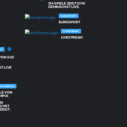
314 SPIELE ZEIGT DYN
NETZHOPPERS KÖNIGS WUSTERHAUSEN
DEMNÄCHST LIVE.
26
SPIELE
VON
EUROSPORT
NETZHOPPERS
EUROSPORT
KÖNIGS
WUSTERHAUSEN
WERDEN
LIVESTREAM
DEMNÄCHST
LIVE
LIVESTREAM
GEZEIGT.
RG
 VON SVG
G
T LIVE
PIA BERLIN
ELE VON
MPIA
EN
CHST
ZEIGT.