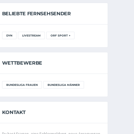
BELIEBTE FERNSEHSENDER
DYN
LIVESTREAM
ORF SPORT +
WETTBEWERBE
BUNDESLIGA FRAUEN
BUNDESLIGA MÄNNER
KONTAKT
Du hast Fragen, eine Fehlermeldung, neue Anregungen