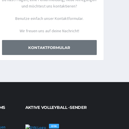
und möchtest uns kontaktieren?
Benutze einfach unser Kontaktformular.
Wir freuen uns auf deine Nachricht!
KONTAKTFORMULAR
MS
AKTIVE VOLLEYBALL -SENDER
DYN