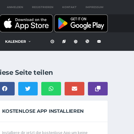
ANMELDEN
REGISTRIEREN
KONTAKT
IMPRESSUM
KALENDER
iese Seite teilen
KOSTENLOSE APP INSTALLIEREN
Installiere dir jetzt die kostenlose App um keine