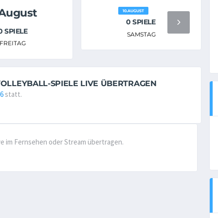
.August
10.AUGUST
0 SPIELE
0 SPIELE
SAMSTAG
FREITAG
VOLLEYBALL-SPIELE LIVE ÜBERTRAGEN
26
statt.
live im Fernsehen oder Stream übertragen.