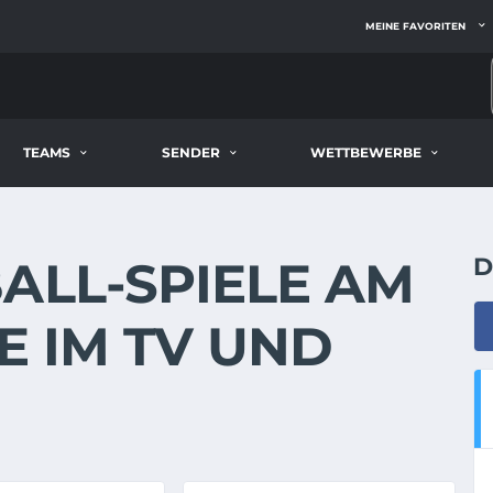
MEINE FAVORITEN
TEAMS
SENDER
WETTBEWERBE
ALL-SPIELE AM
D
VE IM TV UND