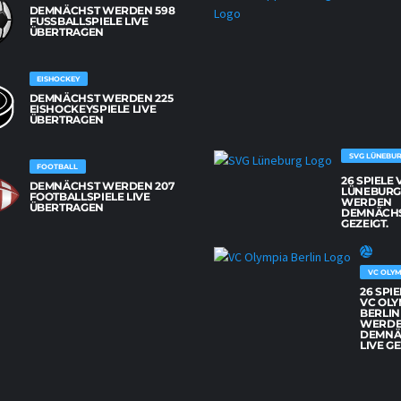
DEMNÄCHST WERDEN 598
FUSSBALLSPIELE LIVE Ü
BERTRAGEN
EISHOCKEY
DEMNÄCHST WERDEN 225
EISHOCKEYSPIELE LIVE
ÜBERTRAGEN
SVG LÜNEBU
FOOTBALL
26 SPIELE
DEMNÄCHST WERDEN 207
LÜNEBUR
FOOTBALLSPIELE LIVE
WERDEN
ÜBERTRAGEN
DEMNÄCHS
GEZEIGT.
VC OLYM
26 SPI
VC OLY
BERLIN
WERD
DEMNÄ
LIVE GE