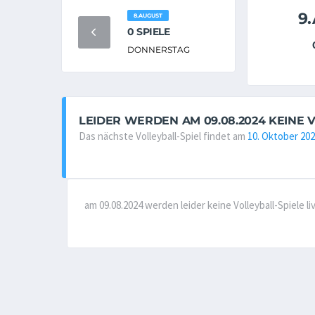
9
8.AUGUST
0 SPIELE
DONNERSTAG
LEIDER WERDEN AM 09.08.2024 KEINE 
Das nächste Volleyball-Spiel findet am
10. Oktober 20
am 09.08.2024 werden leider keine Volleyball-Spiele 