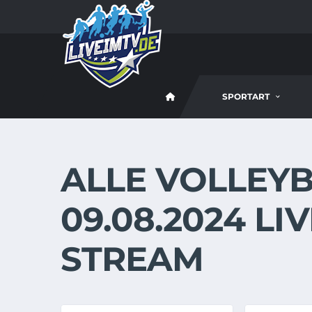
SPORTART
ALLE VOLLEYB
09.08.2024 LI
STREAM