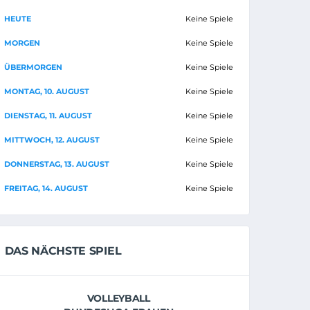
HEUTE
Keine Spiele
MORGEN
Keine Spiele
ÜBERMORGEN
Keine Spiele
MONTAG, 10. AUGUST
Keine Spiele
DIENSTAG, 11. AUGUST
Keine Spiele
MITTWOCH, 12. AUGUST
Keine Spiele
DONNERSTAG, 13. AUGUST
Keine Spiele
FREITAG, 14. AUGUST
Keine Spiele
DAS NÄCHSTE SPIEL
VOLLEYBALL