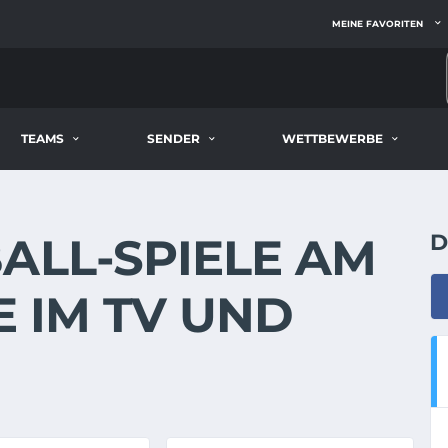
MEINE FAVORITEN
TEAMS
SENDER
WETTBEWERBE
ALL-SPIELE AM
D
VE IM TV UND