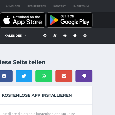
ANMELDEN
REGISTRIEREN
KONTAKT
IMPRESSUM
KALENDER
iese Seite teilen
KOSTENLOSE APP INSTALLIEREN
Installiere dir jetzt die kostenlose App um keine