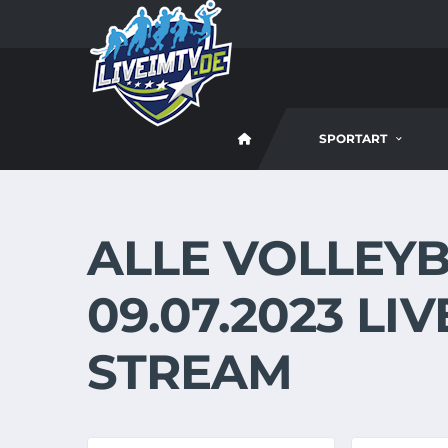
SPORTART
ALLE VOLLEYB
09.07.2023 LI
STREAM