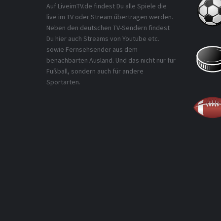
Auf LiveimTV.de findest Du alle Spiele die
live im TV oder Stream übertragen werden.
Neben den deutschen TV-Sendern findest
Du hier auch Streams von Youtube etc.
sowie Fernsehsender aus dem
benachbarten Ausland. Und das nicht nur für
Fußball, sondern auch für andere
Sportarten.