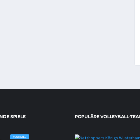
DE SPIELE
POPULÄRE VOLLEYBALL-TEA
FUSSBALL