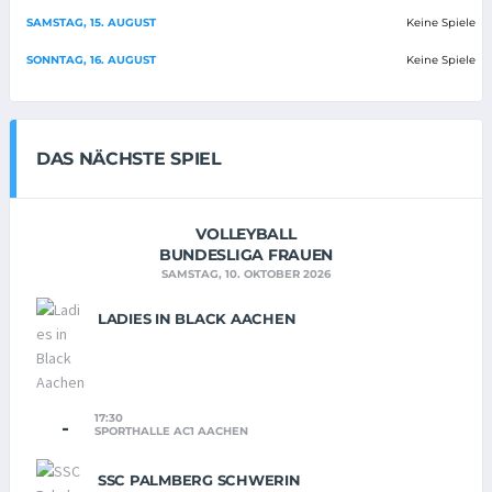
SAMSTAG, 15. AUGUST
Keine Spiele
SONNTAG, 16. AUGUST
Keine Spiele
DAS NÄCHSTE SPIEL
VOLLEYBALL
BUNDESLIGA FRAUEN
SAMSTAG, 10. OKTOBER 2026
LADIES IN BLACK AACHEN
17:30
-
SPORTHALLE AC1 AACHEN
SSC PALMBERG SCHWERIN