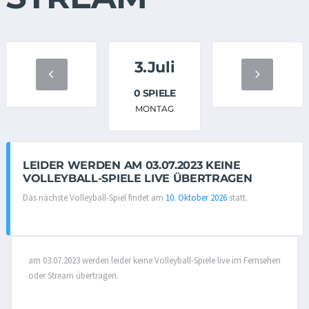
3.Juli
0 SPIELE
MONTAG
LEIDER WERDEN AM 03.07.2023 KEINE
VOLLEYBALL-SPIELE LIVE ÜBERTRAGEN
Das nächste Volleyball-Spiel findet am
10. Oktober 2026
statt.
am 03.07.2023 werden leider keine Volleyball-Spiele live im Fernsehen
oder Stream übertragen.