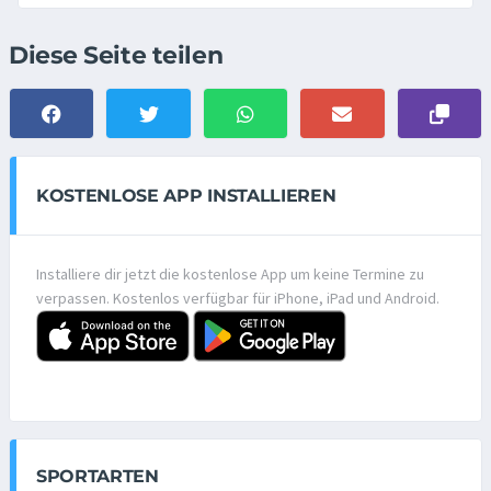
Diese Seite teilen
KOSTENLOSE APP INSTALLIEREN
Installiere dir jetzt die kostenlose App um keine Termine zu
verpassen. Kostenlos verfügbar für iPhone, iPad und Android.
SPORTARTEN