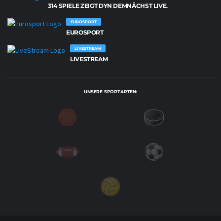
314 SPIELE ZEIGT DYN DEMNÄCHST LIVE.
EUROSPORT
EUROSPORT
LIVESTREAM
LIVESTREAM
UNSERE SPORTARTEN: