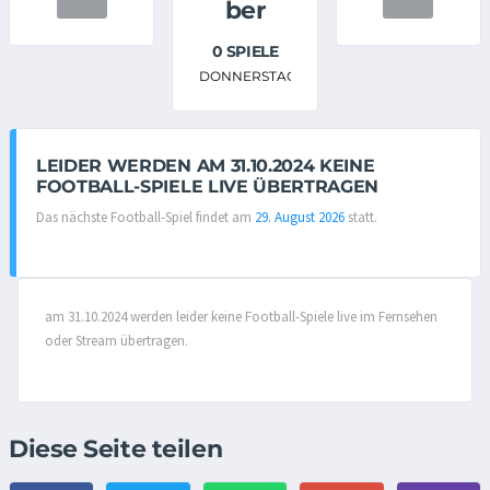
ber
0 SPIELE
DONNERSTAG
LEIDER WERDEN AM 31.10.2024 KEINE
FOOTBALL-SPIELE LIVE ÜBERTRAGEN
Das nächste Football-Spiel findet am
29. August 2026
statt.
am 31.10.2024 werden leider keine Football-Spiele live im Fernsehen
oder Stream übertragen.
Diese Seite teilen