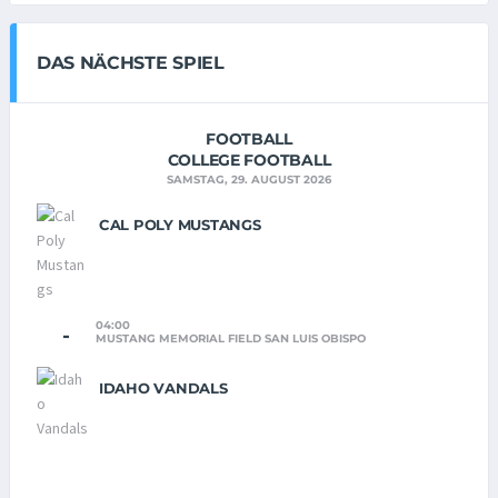
DAS NÄCHSTE SPIEL
FOOTBALL
COLLEGE FOOTBALL
SAMSTAG, 29. AUGUST 2026
CAL POLY MUSTANGS
04:00
-
MUSTANG MEMORIAL FIELD SAN LUIS OBISPO
IDAHO VANDALS