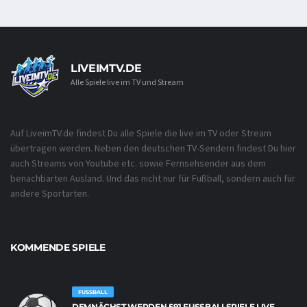
LIVEIMTV.DE
Alle Spiele live im TV und Stream
Auf LiveimTV.de findest Du alle Spiele die live im TV oder Stream
übertragen werden. Neben den deutschen TV-Sendern findest Du hier
auch Streams von Youtube etc. sowie Fernsehsender aus dem
benachbarten Ausland. Und das nicht nur für Fußball, sondern auch für
andere Sportarten.
KOMMENDE SPIELE
FUSSBALL
DEMNÄCHST WERDEN 591 FUSSBALLSPIELE LIVE Ü