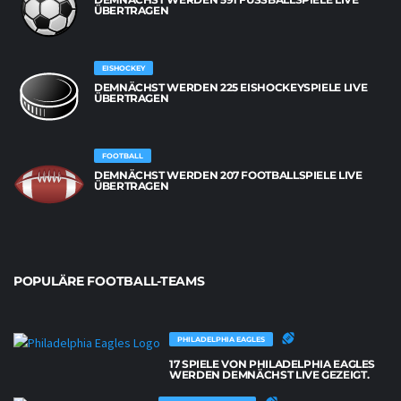
BERTRAGEN
EISHOCKEY
DEMNÄCHST WERDEN 225 EISHOCKEYSPIELE LIVE
ÜBERTRAGEN
FOOTBALL
DEMNÄCHST WERDEN 207 FOOTBALLSPIELE LIVE
ÜBERTRAGEN
POPULÄRE FOOTBALL-TEAMS
PHILADELPHIA EAGLES
17 SPIELE VON PHILADELPHIA EAGLES
WERDEN DEMNÄCHST LIVE GEZEIGT.