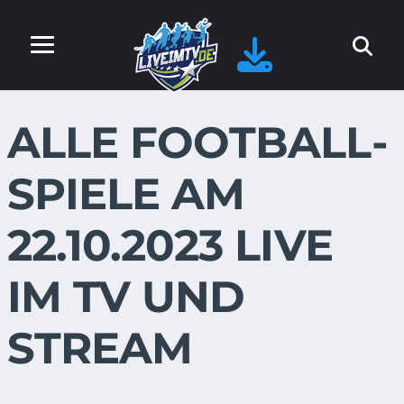
ALLE FOOTBALL-
SPIELE AM
22.10.2023 LIVE
IM TV UND
STREAM