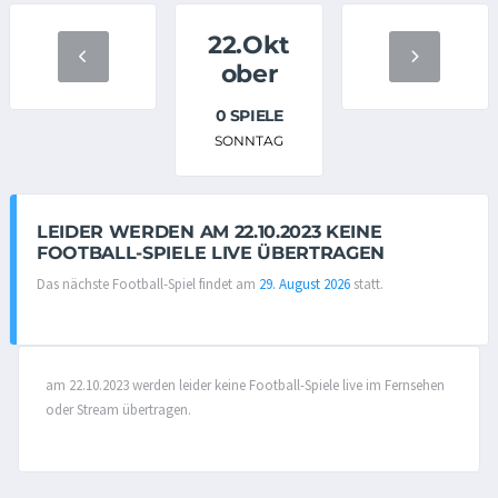
22.Okt
ober
0 SPIELE
SONNTAG
LEIDER WERDEN AM 22.10.2023 KEINE
FOOTBALL-SPIELE LIVE ÜBERTRAGEN
Das nächste Football-Spiel findet am
29. August 2026
statt.
am 22.10.2023 werden leider keine Football-Spiele live im Fernsehen
oder Stream übertragen.