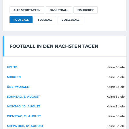
ALLE SPORTARTEN
BASKETBALL
EISHOCKEY
FOOTBALL
FUSSBALL
VOLLEYBALL
FOOTBALL IN DEN NÄCHSTEN TAGEN
HEUTE
Keine Spiele
MORGEN
Keine Spiele
ÜBERMORGEN
Keine Spiele
SONNTAG, 9. AUGUST
Keine Spiele
MONTAG, 10. AUGUST
Keine Spiele
DIENSTAG, 11. AUGUST
Keine Spiele
MITTWOCH, 12. AUGUST
Keine Spiele