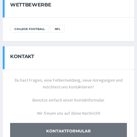
WETTBEWERBE
COLLEGE FOOTBALL
NFL
KONTAKT
Du hast Fragen, eine Fehlermeldung, neue Anregungen und
möchtest uns kontaktieren?
Benutze einfach unser Kontaktformular.
Wir freuen uns auf deine Nachricht!
KONTAKTFORMULAR