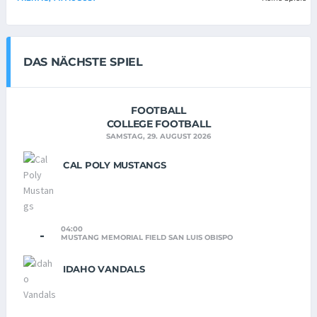
DAS NÄCHSTE SPIEL
FOOTBALL
COLLEGE FOOTBALL
SAMSTAG, 29. AUGUST 2026
CAL POLY MUSTANGS
04:00
-
MUSTANG MEMORIAL FIELD SAN LUIS OBISPO
IDAHO VANDALS