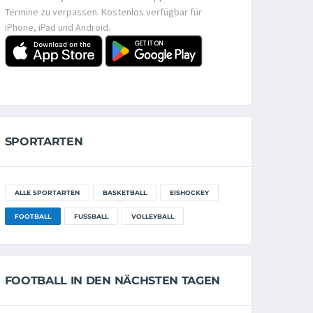
Termine zu verpassen. Kostenlos verfügbar für
iPhone, iPad und Android.
SPORTARTEN
ALLE SPORTARTEN
BASKETBALL
EISHOCKEY
FOOTBALL
FUSSBALL
VOLLEYBALL
FOOTBALL IN DEN NÄCHSTEN TAGEN