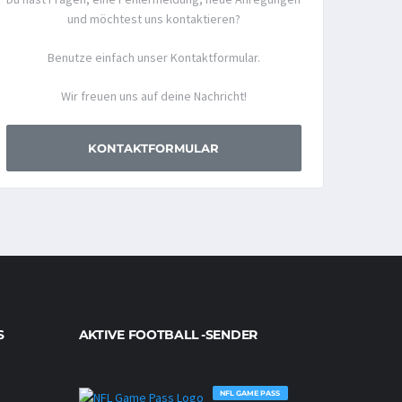
und möchtest uns kontaktieren?
Benutze einfach unser Kontaktformular.
Wir freuen uns auf deine Nachricht!
KONTAKTFORMULAR
S
AKTIVE FOOTBALL -SENDER
NFL GAME PASS