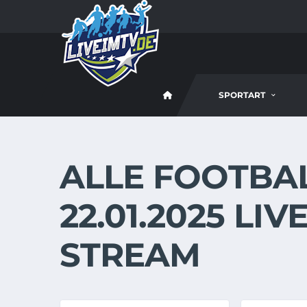
SPORTART
ALLE FOOTBAL
22.01.2025 LIV
STREAM