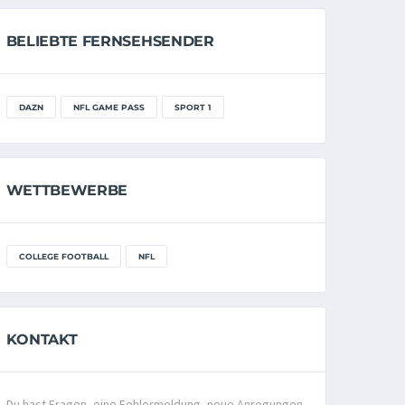
BELIEBTE FERNSEHSENDER
DAZN
NFL GAME PASS
SPORT 1
WETTBEWERBE
COLLEGE FOOTBALL
NFL
KONTAKT
Du hast Fragen, eine Fehlermeldung, neue Anregungen