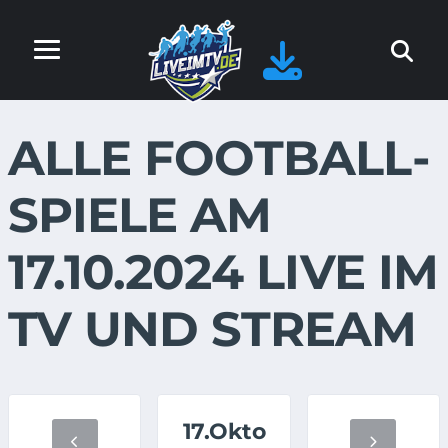
ALLE FOOTBALL-
SPIELE AM
17.10.2024 LIVE IM
TV UND STREAM
17.Okto