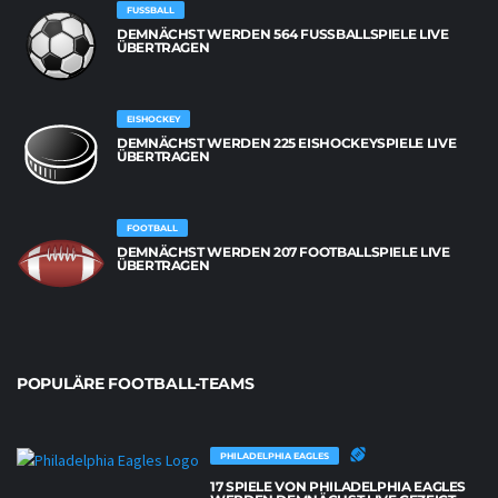
FUSSBALL
DEMNÄCHST WERDEN 564 FUSSBALLSPIELE LIVE Ü
BERTRAGEN
EISHOCKEY
DEMNÄCHST WERDEN 225 EISHOCKEYSPIELE LIVE
ÜBERTRAGEN
FOOTBALL
DEMNÄCHST WERDEN 207 FOOTBALLSPIELE LIVE
ÜBERTRAGEN
POPULÄRE FOOTBALL-TEAMS
PHILADELPHIA EAGLES
17 SPIELE VON PHILADELPHIA EAGLES