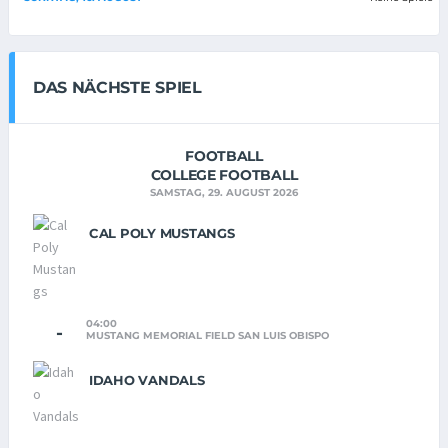
DAS NÄCHSTE SPIEL
FOOTBALL
COLLEGE FOOTBALL
SAMSTAG, 29. AUGUST 2026
CAL POLY MUSTANGS
04:00
-
MUSTANG MEMORIAL FIELD SAN LUIS OBISPO
IDAHO VANDALS