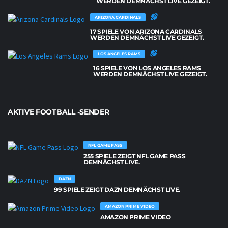
WERDEN DEMNÄCHST LIVE GEZEIGT.
ARIZONA CARDINALS
17 SPIELE VON ARIZONA CARDINALS
WERDEN DEMNÄCHST LIVE GEZEIGT.
LOS ANGELES RAMS
16 SPIELE VON LOS ANGELES RAMS
WERDEN DEMNÄCHST LIVE GEZEIGT.
AKTIVE FOOTBALL -SENDER
NFL GAME PASS
255 SPIELE ZEIGT NFL GAME PASS
DEMNÄCHST LIVE.
DAZN
99 SPIELE ZEIGT DAZN DEMNÄCHST LIVE.
AMAZON PRIME VIDEO
AMAZON PRIME VIDEO