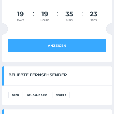
19
19
35
23
DAYS
HOURS
MINS
SECS
ANZEIGEN
BELIEBTE FERNSEHSENDER
DAZN
NFL GAME PASS
SPORT 1