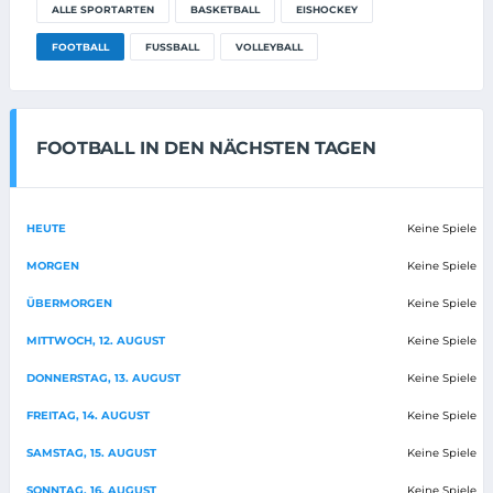
ALLE SPORTARTEN
BASKETBALL
EISHOCKEY
FOOTBALL
FUSSBALL
VOLLEYBALL
FOOTBALL IN DEN NÄCHSTEN TAGEN
HEUTE
Keine Spiele
MORGEN
Keine Spiele
ÜBERMORGEN
Keine Spiele
MITTWOCH, 12. AUGUST
Keine Spiele
DONNERSTAG, 13. AUGUST
Keine Spiele
FREITAG, 14. AUGUST
Keine Spiele
SAMSTAG, 15. AUGUST
Keine Spiele
SONNTAG, 16. AUGUST
Keine Spiele