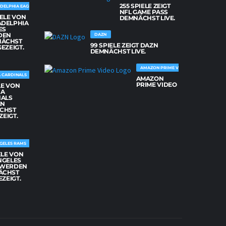
255 SPIELE ZEIGT
DELPHIA EAGLES
NFL GAME PASS
IELE VON
DEMNÄCHST LIVE.
ADELPHIA
ES
DEN
DAZN
NÄCHST
99 SPIELE ZEIGT DAZN
GEZEIGT.
DEMNÄCHST LIVE.
AMAZON PRIME VIDEO
 CARDINALS
AMAZON
PRIME VIDEO
LE VON
NA
NALS
EN
CHST
ZEIGT.
GELES RAMS
ELE VON
NGELES
 WERDEN
ÄCHST
EZEIGT.