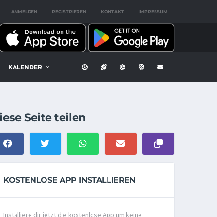
ANMELDEN
REGISTRIEREN
KONTAKT
IMPRESSUM
KALENDER
iese Seite teilen
KOSTENLOSE APP INSTALLIEREN
Installiere dir jetzt die kostenlose App um keine