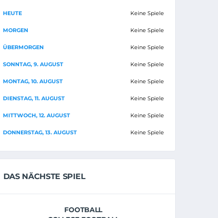
HEUTE
Keine Spiele
MORGEN
Keine Spiele
ÜBERMORGEN
Keine Spiele
SONNTAG, 9. AUGUST
Keine Spiele
MONTAG, 10. AUGUST
Keine Spiele
DIENSTAG, 11. AUGUST
Keine Spiele
MITTWOCH, 12. AUGUST
Keine Spiele
DONNERSTAG, 13. AUGUST
Keine Spiele
DAS NÄCHSTE SPIEL
FOOTBALL