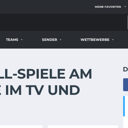
MEINE FAVORITEN
TEAMS
SENDER
WETTBEWERBE
L-SPIELE AM
D
E IM TV UND