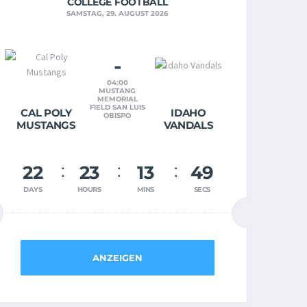
COLLEGE FOOTBALL
SAMSTAG, 29. AUGUST 2026
-
04:00
MUSTANG
MEMORIAL
FIELD SAN LUIS
CAL POLY
IDAHO
OBISPO
MUSTANGS
VANDALS
22
23
13
48
DAYS
HOURS
MINS
SECS
ANZEIGEN