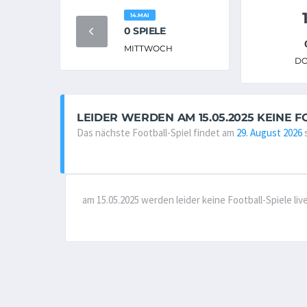
14.MAI
0 SPIELE
MITTWOCH
DO
LEIDER WERDEN AM 15.05.2025 KEINE 
Das nächste Football-Spiel findet am
29. August 2026
s
am 15.05.2025 werden leider keine Football-Spiele l