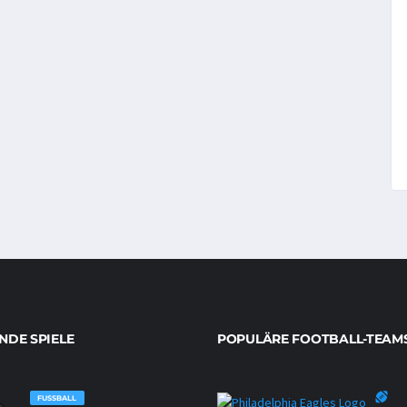
DE SPIELE
POPULÄRE FOOTBALL-TEAM
FUSSBALL