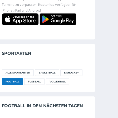
Termine zu verpassen. Kostenlos verfügbar für
iPhone, iPad und Android.
SPORTARTEN
ALLE SPORTARTEN
BASKETBALL
EISHOCKEY
FOOTBALL
FUSSBALL
VOLLEYBALL
FOOTBALL IN DEN NÄCHSTEN TAGEN