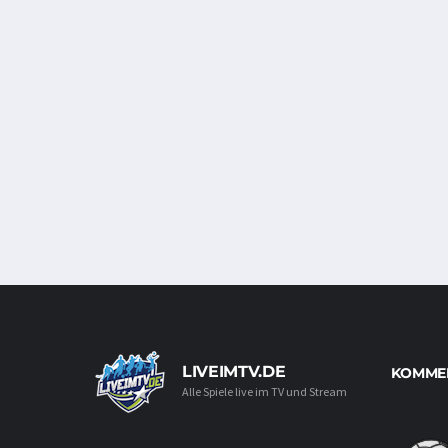
LIVEIMTV.DE
KOMMEN
Alle Spiele live im TV und Stream