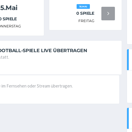
15.Mai
16.MAI
0 SPIELE
0 SPIELE
FREITAG
NNERSTAG
FOOTBALL-SPIELE LIVE ÜBERTRAGEN
tatt.
ive im Fernsehen oder Stream übertragen.