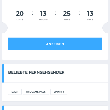
20
13
25
13
DAYS
HOURS
MINS
SECS
ANZEIGEN
BELIEBTE FERNSEHSENDER
DAZN
NFL GAME PASS
SPORT 1