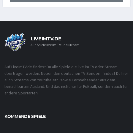
LIVEIMTV.DE
Alle Spiele live im TV und Stream
Auf LiveimTV.de findest Du alle Spiele die live im TV oder Stream
übertragen werden. Neben den deutschen TV-Sendern findest Du hier
auch Streams von Youtube etc. sowie Fernsehsender aus dem
benachbarten Ausland. Und das nicht nur für Fußball, sondern auch für
andere Sportarten.
KOMMENDE SPIELE