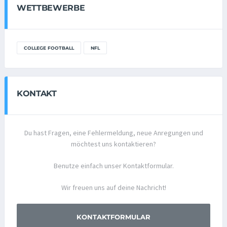
WETTBEWERBE
COLLEGE FOOTBALL
NFL
KONTAKT
Du hast Fragen, eine Fehlermeldung, neue Anregungen und
möchtest uns kontaktieren?
Benutze einfach unser Kontaktformular.
Wir freuen uns auf deine Nachricht!
KONTAKTFORMULAR