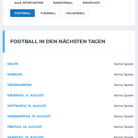
ALLE SPORTARTEN
BASKETBALL
EISHOCKEY
FOOTBALL
FUSSBALL
VOLLEYBALL
FOOTBALL IN DEN NÄCHSTEN TAGEN
HEUTE
Keine Spiele
MORGEN
Keine Spiele
ÜBERMORGEN
Keine Spiele
DIENSTAG, 11. AUGUST
Keine Spiele
MITTWOCH, 12. AUGUST
Keine Spiele
DONNERSTAG, 13. AUGUST
Keine Spiele
FREITAG, 14. AUGUST
Keine Spiele
SAMSTAG, 15. AUGUST
Keine Spiele