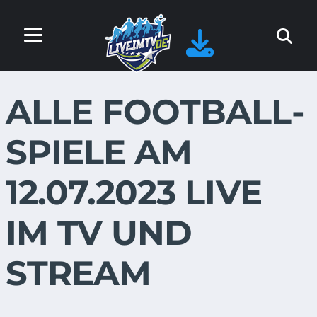
ALLE FOOTBALL-
SPIELE AM
12.07.2023 LIVE
IM TV UND
STREAM