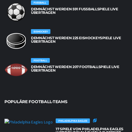
FUSSBALL
DEMNÄCHST WERDEN 591 FUSSBALLSPIELE LIVE Ü
BERTRAGEN
EISHOCKEY
DEMNÄCHST WERDEN 225 EISHOCKEYSPIELE LIVE
ÜBERTRAGEN
FOOTBALL
DEMNÄCHST WERDEN 207 FOOTBALLSPIELE LIVE
ÜBERTRAGEN
POPULÄRE FOOTBALL-TEAMS
PHILADELPHIA EAGLES
17 SPIELE VON PHILADELPHIA EAGLES