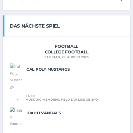
DAS NÄCHSTE SPIEL
FOOTBALL
COLLEGE FOOTBALL
SAMSTAG, 29. AUGUST 2026
CAL POLY MUSTANGS
04:00
-
MUSTANG MEMORIAL FIELD SAN LUIS OBISPO
IDAHO VANDALS