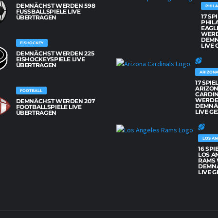
DEMNÄCHST WERDEN 598
PHILA
FUSSBALLSPIELE LIVE Ü
17 SP
BERTRAGEN
PHIL
EAGL
WER
DEM
EISHOCKEY
LIVE 
DEMNÄCHST WERDEN 225
EISHOCKEYSPIELE LIVE
ÜBERTRAGEN
ARIZONA
17 SPIE
ARIZO
FOOTBALL
CARDI
WERD
DEMNÄCHST WERDEN 207
DEMNÄ
FOOTBALLSPIELE LIVE
LIVE GE
ÜBERTRAGEN
LOS AN
16 SPI
LOS A
RAMS
DEMN
LIVE G