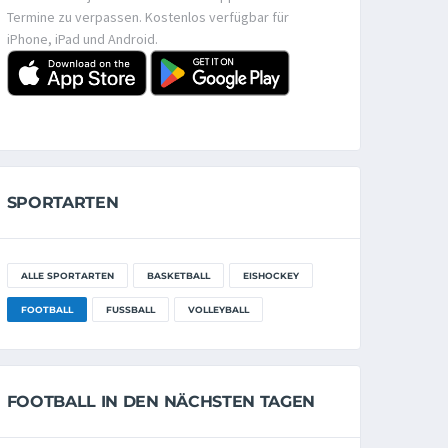
Termine zu verpassen. Kostenlos verfügbar für
iPhone, iPad und Android.
SPORTARTEN
ALLE SPORTARTEN
BASKETBALL
EISHOCKEY
FOOTBALL
FUSSBALL
VOLLEYBALL
FOOTBALL IN DEN NÄCHSTEN TAGEN