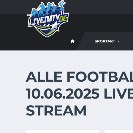
SPORTART
ALLE FOOTBAL
10.06.2025 LI
STREAM