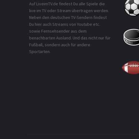
Auf LiveimTV.de findest Du alle Spiele die
live im TV oder Stream übertragen werden.
Neben den deutschen TV-Sendern findest
Du hier auch Streams von Youtube etc.
sowie Fernsehsender aus dem
benachbarten Ausland. Und das nicht nur für
Fußball, sondern auch für andere
Sportarten.