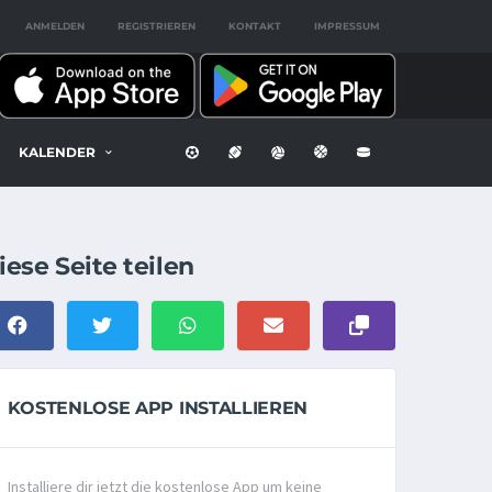
ANMELDEN
REGISTRIEREN
KONTAKT
IMPRESSUM
KALENDER
iese Seite teilen
KOSTENLOSE APP INSTALLIEREN
Installiere dir jetzt die kostenlose App um keine