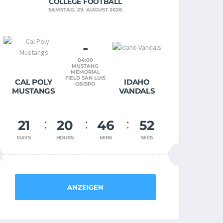
COLLEGE FOOTBALL
SAMSTAG, 29. AUGUST 2026
-
04:00
MUSTANG
MEMORIAL
FIELD SAN LUIS
CAL POLY
IDAHO
OBISPO
MUSTANGS
VANDALS
21
20
46
51
DAYS
HOURS
MINS
SECS
ANZEIGEN