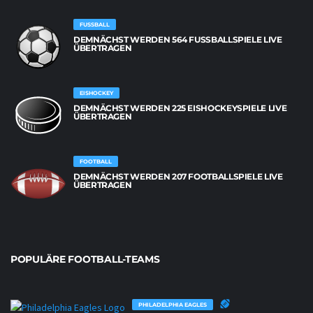
FUSSBALL
DEMNÄCHST WERDEN 564 FUSSBALLSPIELE LIVE Ü
BERTRAGEN
EISHOCKEY
DEMNÄCHST WERDEN 225 EISHOCKEYSPIELE LIVE
ÜBERTRAGEN
FOOTBALL
DEMNÄCHST WERDEN 207 FOOTBALLSPIELE LIVE
ÜBERTRAGEN
POPULÄRE FOOTBALL-TEAMS
PHILADELPHIA EAGLES