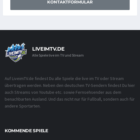
KONTAKTFORMULAR
LIVEIMTV.DE
Alle Spiele live im TV und Stream
Auf LiveimTV.de findest Du alle Spiele die live im TV oder Stream
übertragen werden. Neben den deutschen TV-Sendern findest Du hier
auch Streams von Youtube etc. sowie Fernsehsender aus dem
benachbarten Ausland. Und das nicht nur für Fußball, sondern auch für
andere Sportarten.
KOMMENDE SPIELE