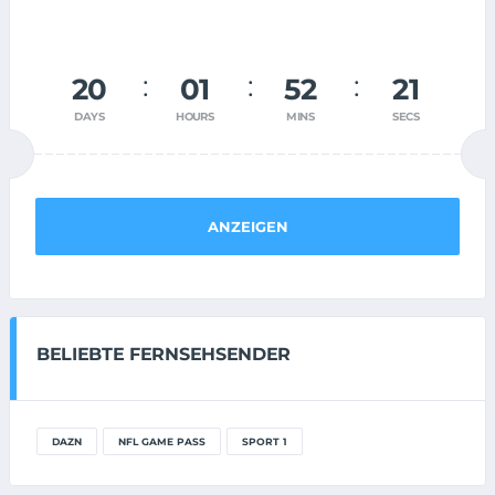
20
01
52
20
DAYS
HOURS
MINS
SECS
ANZEIGEN
BELIEBTE FERNSEHSENDER
DAZN
NFL GAME PASS
SPORT 1