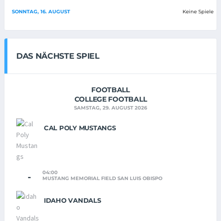
SONNTAG, 16. AUGUST
Keine Spiele
DAS NÄCHSTE SPIEL
FOOTBALL
COLLEGE FOOTBALL
SAMSTAG, 29. AUGUST 2026
CAL POLY MUSTANGS
04:00
-
MUSTANG MEMORIAL FIELD SAN LUIS OBISPO
IDAHO VANDALS