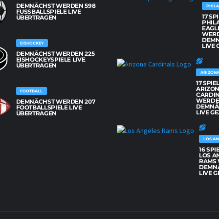
DEMNÄCHST WERDEN 598
PHILA
FUSSBALLSPIELE LIVE Ü
17 SP
BERTRAGEN
PHIL
EAGL
WER
DEM
EISHOCKEY
LIVE 
DEMNÄCHST WERDEN 225
EISHOCKEYSPIELE LIVE
ÜBERTRAGEN
ARIZONA
17 SPIE
ARIZO
FOOTBALL
CARDI
WERD
DEMNÄCHST WERDEN 207
DEMNÄ
FOOTBALLSPIELE LIVE
LIVE GE
ÜBERTRAGEN
LOS AN
16 SPI
LOS A
RAMS
DEMN
LIVE G