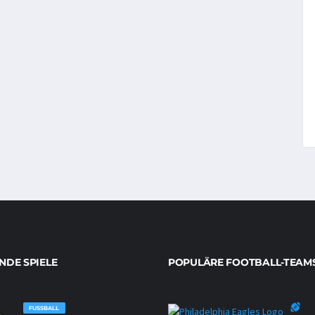
DE SPIELE
POPULÄRE FOOTBALL-TEAM
FUSSBALL