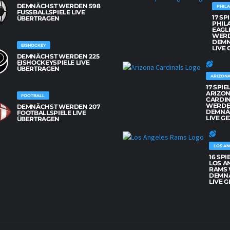
DEMNÄCHST WERDEN 598
PHILA
FUSSBALLSPIELE LIVE Ü
17 SP
BERTRAGEN
PHIL
EAGL
WER
DEM
EISHOCKEY
LIVE 
DEMNÄCHST WERDEN 225
EISHOCKEYSPIELE LIVE
ÜBERTRAGEN
ARIZONA
17 SPIE
ARIZO
FOOTBALL
CARDI
WERD
DEMNÄCHST WERDEN 207
DEMNÄ
FOOTBALLSPIELE LIVE
LIVE GE
ÜBERTRAGEN
LOS AN
16 SPI
LOS A
RAMS
DEMN
LIVE G