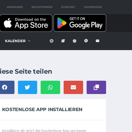
ANMELDEN
REGISTRIEREN
KONTAKT
IMPRESSUM
KALENDER
iese Seite teilen
KOSTENLOSE APP INSTALLIEREN
Installiere dir jetzt die kostenlose App um keine