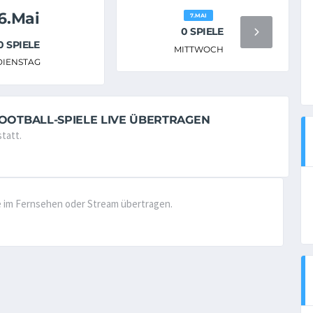
6.Mai
7.MAI
0 SPIELE
0 SPIELE
MITTWOCH
DIENSTAG
FOOTBALL-SPIELE LIVE ÜBERTRAGEN
tatt.
ive im Fernsehen oder Stream übertragen.