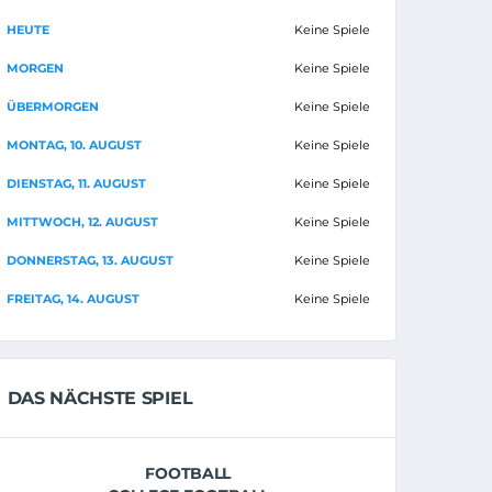
HEUTE
Keine Spiele
MORGEN
Keine Spiele
ÜBERMORGEN
Keine Spiele
MONTAG, 10. AUGUST
Keine Spiele
DIENSTAG, 11. AUGUST
Keine Spiele
MITTWOCH, 12. AUGUST
Keine Spiele
DONNERSTAG, 13. AUGUST
Keine Spiele
FREITAG, 14. AUGUST
Keine Spiele
DAS NÄCHSTE SPIEL
FOOTBALL