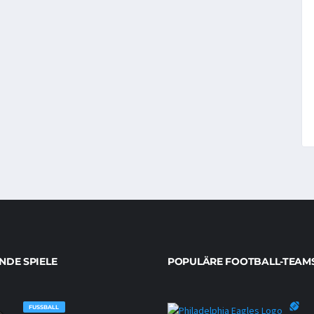
DE SPIELE
POPULÄRE FOOTBALL-TEAM
FUSSBALL