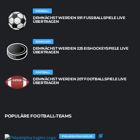
FUSSBALL
DEMNÄCHST WERDEN 591 FUSSBALLSPIELE LIVE Ü
BERTRAGEN
EISHOCKEY
DEMNÄCHST WERDEN 225 EISHOCKEYSPIELE LIVE
ÜBERTRAGEN
FOOTBALL
DEMNÄCHST WERDEN 207 FOOTBALLSPIELE LIVE
ÜBERTRAGEN
POPULÄRE FOOTBALL-TEAMS
PHILADELPHIA EAGLES