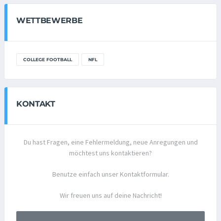
WETTBEWERBE
COLLEGE FOOTBALL
NFL
KONTAKT
Du hast Fragen, eine Fehlermeldung, neue Anregungen und
möchtest uns kontaktieren?
Benutze einfach unser Kontaktformular.
Wir freuen uns auf deine Nachricht!