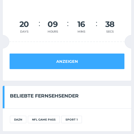
20
09
16
38
DAYS
HOURS
MINS
SECS
ANZEIGEN
BELIEBTE FERNSEHSENDER
DAZN
NFL GAME PASS
SPORT 1