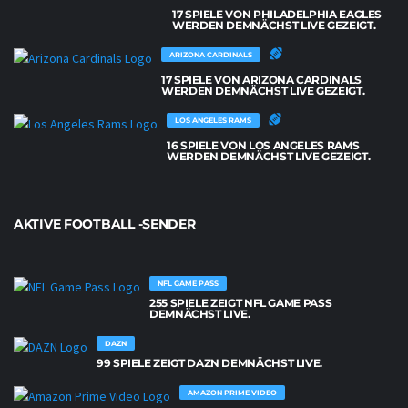
17 SPIELE VON PHILADELPHIA EAGLES
WERDEN DEMNÄCHST LIVE GEZEIGT.
ARIZONA CARDINALS
17 SPIELE VON ARIZONA CARDINALS
WERDEN DEMNÄCHST LIVE GEZEIGT.
LOS ANGELES RAMS
16 SPIELE VON LOS ANGELES RAMS
WERDEN DEMNÄCHST LIVE GEZEIGT.
AKTIVE FOOTBALL -SENDER
NFL GAME PASS
255 SPIELE ZEIGT NFL GAME PASS
DEMNÄCHST LIVE.
DAZN
99 SPIELE ZEIGT DAZN DEMNÄCHST LIVE.
AMAZON PRIME VIDEO