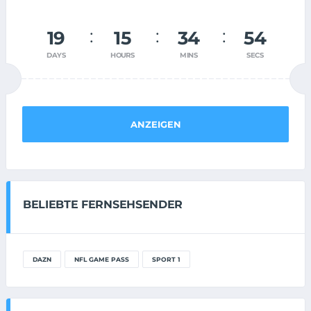
19
15
34
53
DAYS
HOURS
MINS
SECS
ANZEIGEN
BELIEBTE FERNSEHSENDER
DAZN
NFL GAME PASS
SPORT 1